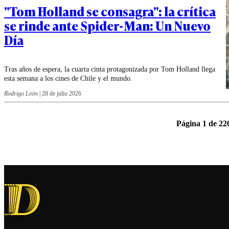
"Tom Holland se consagra": la crítica
se rinde ante Spider-Man: Un Nuevo
Día
Tras años de espera, la cuarta cinta protagonizada por Tom Holland llega
esta semana a los cines de Chile y el mundo.
Rodrigo León
|
28 de julio 2026
Página 1 de 22