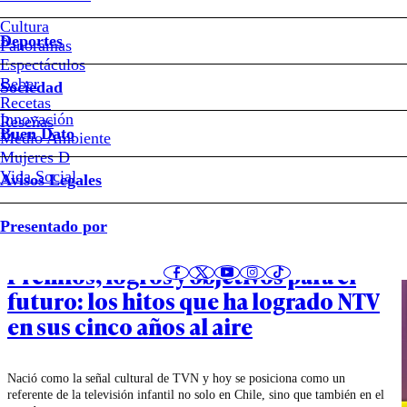
Cultura
Deportes
Panoramas
Espectáculos
Beber
Sociedad
Recetas
Innovación
Reseñas
Buen Dato
Medio Ambiente
Últimos artículos de Rodrigo León
Mujeres D
Vida Social
Avisos Legales
Presentado por
Cultura
Premios, logros y objetivos para el
futuro: los hitos que ha logrado NTV
en sus cinco años al aire
Nació como la señal cultural de TVN y hoy se posiciona como un
referente de la televisión infantil no solo en Chile, sino que también en el