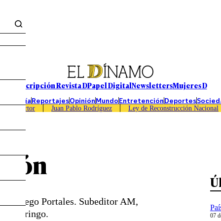
Suscripción Revista D
Papel Digital
Newsletters
Mujeres D
Economía
Reportajes
Opinión
Mundo
Entretención
Deportes
Socied
Caso Sartor
Juan Pablo Rodríguez
Ley de Reconstrucción Nacional
León
Ú
idad Diego Portales. Subeditor AM,
Paí
l pop gringo.
07 d