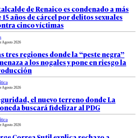
xalcalde de Renaico es condenado a más
 15 años de cárcel por delitos sexuales
ntra cinco víctimas
s
e Agosto 2026
s tres regiones donde la “peste negra”
enaza a los nogales y pone en riesgo la
roducción
ítica
e Agosto 2026
guridad, el nuevo terreno donde La
oneda buscará fidelizar al PDG
ítica
e Agosto 2026
rge Correa Sutil explica rechazo a