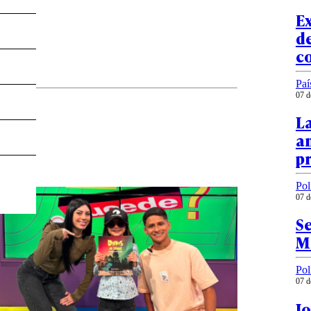
E
de
co
Paí
07 d
La
am
p
Pol
07 d
Se
M
Pol
07 d
Jo